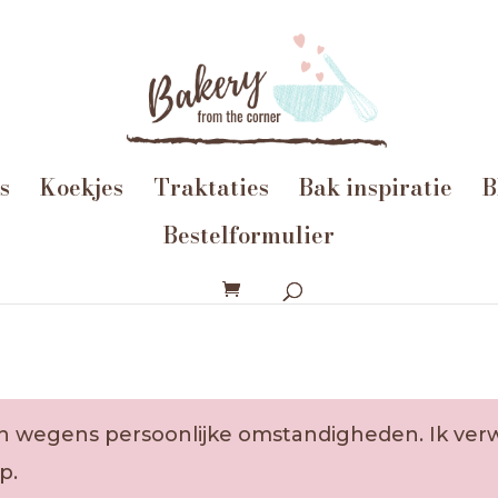
s
Koekjes
Traktaties
Bak inspiratie
B
Bestelformulier
oten wegens persoonlijke omstandigheden. Ik v
p.