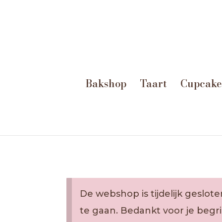
Bakshop
Taart
Cupcake
De webshop is tijdelijk gesl
te gaan. Bedankt voor je begri