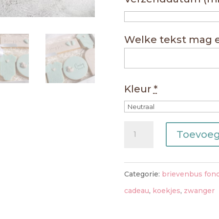
Welke tekst mag e
Kleur
*
Brievenbuscadeau
Toevoeg
zwangerschap
aantal
Categorie:
brievenbus fon
cadeau
,
koekjes
,
zwanger