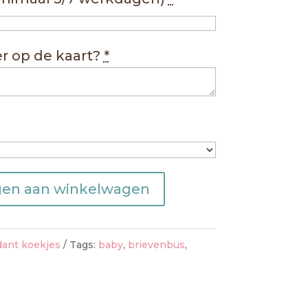
r op de kaart?
*
en aan winkelwagen
dant koekjes
Tags:
baby
,
brievenbus
,