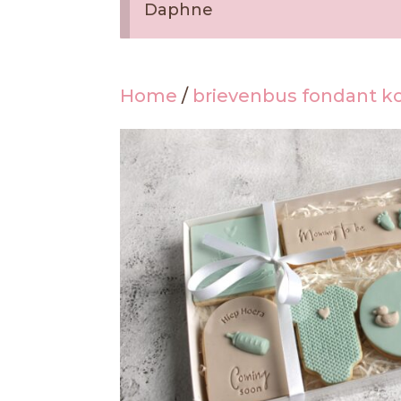
Daphne
Home
/
brievenbus fondant k