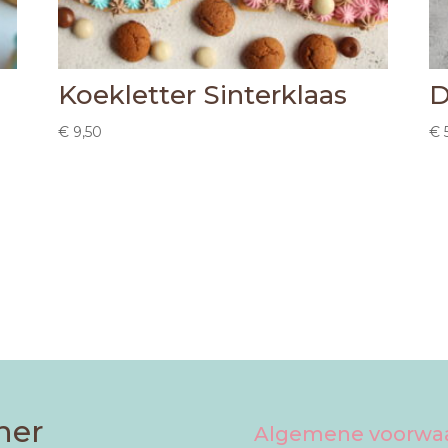
Koekletter Sinterklaas
D
€
9,50
€
ner
Algemene voorwa