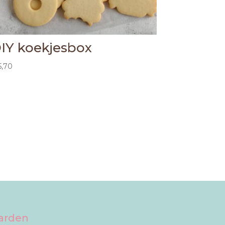
IY koekjesbox
5,70
arden