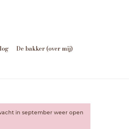
log
De bakker (over mij)
erwacht in september weer open