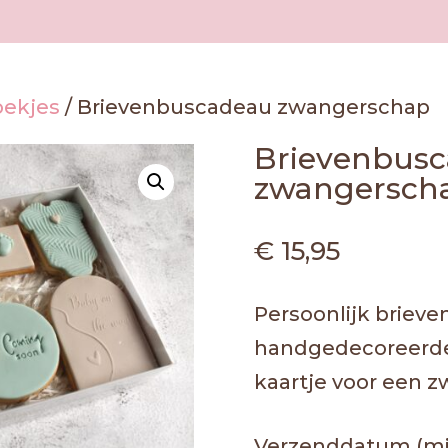
oekjes
/ Brievenbuscadeau zwangerschap
Brievenbus
zwangersch
€
15,95
Persoonlijk briev
handgedecoreerde 
kaartje voor een 
Verzenddatum (mi