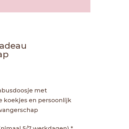
cadeau
ap
enbusdoosje met
koekjes en persoonlijk
zwangerschap
nimaal 5/7 werkdagen)
*