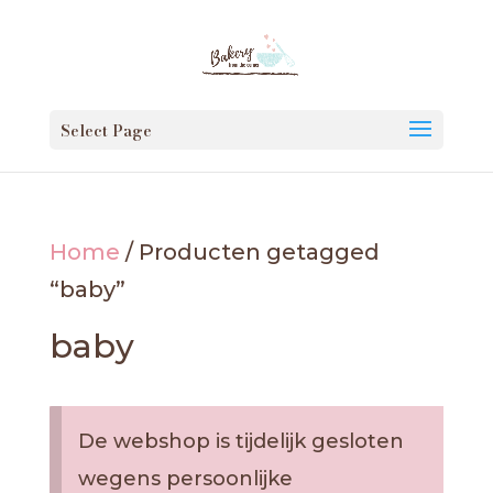
Select Page
Home
/ Producten getagged
“baby”
baby
De webshop is tijdelijk gesloten
wegens persoonlijke