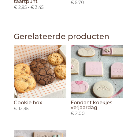
taartpunt
€
5,70
Prijsklasse:
€
2,95
-
€
3,45
€ 2,95
tot
€ 3,45
Gerelateerde producten
Cookie box
Fondant koekjes
verjaardag
€
12,95
€
2,00