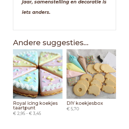
jaar, samenstelling en decoratie is
iets anders.
Andere suggesties…
Royal icing koekjes
DIY koekjesbox
taartpunt
€
5,70
Prijsklasse:
€
2,95
-
€
3,45
€ 2,95
tot