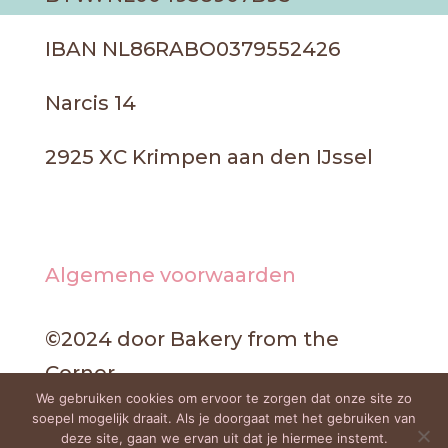
IBAN NL86RABO0379552426
Narcis 14
2925 XC Krimpen aan den IJssel
Algemene voorwaarden
©2024 door Bakery from the
Corner
We gebruiken cookies om ervoor te zorgen dat onze site zo
soepel mogelijk draait. Als je doorgaat met het gebruiken van
deze site, gaan we ervan uit dat je hiermee instemt.